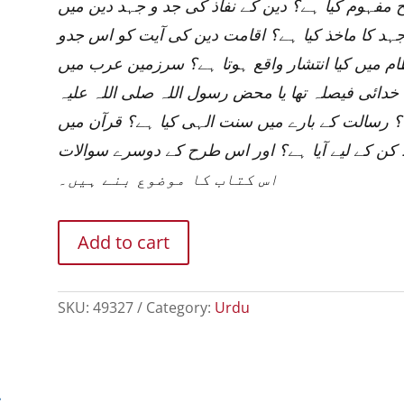
مفہوم کیا ہے؟ دین کے نفاذ کی جد و جہد دین میں
ہد کا ماخذ کیا ہے؟ اقامت دین کی آیت کو اس جدو
ام میں کیا انتشار واقع ہوتا ہے؟ سرزمین عرب میں
ک خدائی فیصلہ تھا یا محض رسول اللہ صلی اللہ علیہ
ہ؟ رسالت کے بارے میں سنت الہی کیا ہے؟ قرآن میں
لفظ کن کے لیے آیا ہے؟ اور اس طرح کے دوسرے سوالات
اس کتاب کا موضوع بنے ہیں۔
Add to cart
SKU:
49327
Category:
Urdu
…