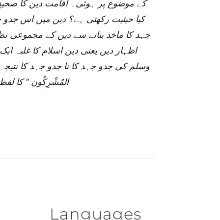
کے موضوع پر ہوئی۔ اقامت دین کا صحیح 
کیا حیثیت رکھتی ہے؟ دین میں اس جدو ج
جہد کا ماخذ بنانے سے دین کے مجموعی نظ
اظہار دین یعنی دین اسلام کا غلبہ ای
وسلم کی جدو جہد کا نا جدو جہد کا نتیج
المُشْرِكُون “ کا 
Languages