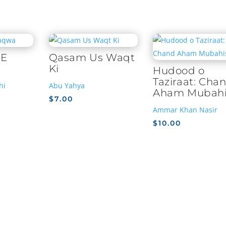
 E
Qasam Us Waqt
Ki
Hudood o
Taziraat: Cha
hi
Abu Yahya
Aham Mubahi
$
7.00
Ammar Khan Nasir
$
10.00